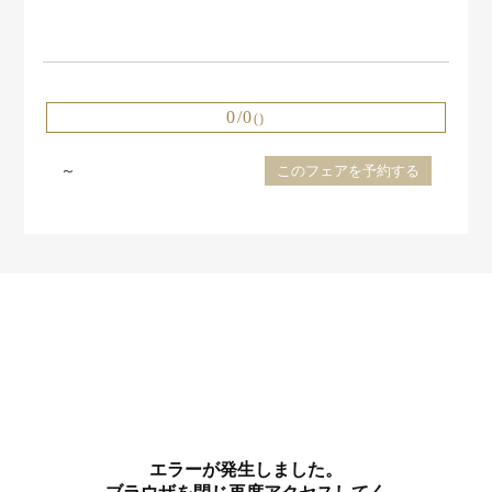
0/0
()
～
このフェアを予約する