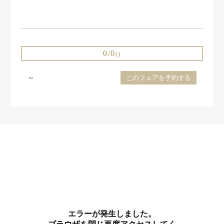
0/0
()
～
このフェアを予約する