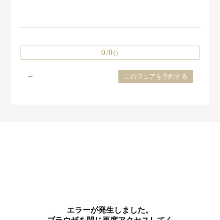
0/0
()
～
このフェアを予約する