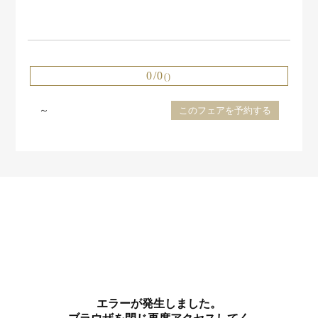
0/0
()
～
このフェアを予約する